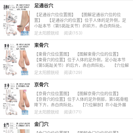
足通谷穴
【足通谷穴位位置图】 【图解足通谷穴位的位
置】 【足通谷穴的位置】位于人体的足外侧，足
小趾本节（第5跖趾关节）的前方，赤白肉际处。
【穴位解剖】布有趾底
足太阳膀胱经
阅读(153)
束骨穴
【束骨穴位位置图】 【图解束骨穴位的位置】
【束骨穴的位置】位于人体的足外侧，足小趾本节
（第5跖趾关节）的后方，赤白肉际处。 【穴位解
剖】在小趾外展肌下
足太阳膀胱经
阅读(129)
京骨穴
【京骨穴位位置图】 【图解京骨穴位的位置】
【京骨穴的位置】位于人体的足外侧部，第5跖骨粗
隆下方，赤白肉际处。 【穴位解剖】在小趾外展
肌下方；有足底外侧
足太阳膀胱经
阅读(171)
金门穴
【金门穴位位置图】 【图解金门穴位的位置】