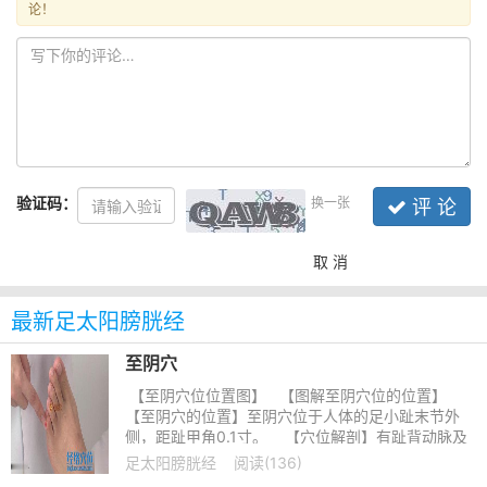
论！
验证码：
换一张
评 论
取 消
最新足太阳膀胱经
至阴穴
【至阴穴位位置图】 【图解至阴穴位的位置】
【至阴穴的位置】至阴穴位于人体的足小趾末节外
侧，距趾甲角0.1寸。 【穴位解剖】有趾背动脉及
趾跖侧固有动
足太阳膀胱经
阅读(136)