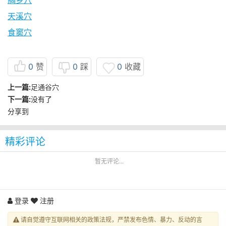
胸乡穴
天溪穴
食窦穴
0
赞
0
踩
0
收藏
上一篇:
足通谷穴
下一篇:
没有了
分享到
精彩评论
暂无评论...
登录
注册
请自觉遵守互联网相关的政策法规，严禁发布色情、暴力、反动的言