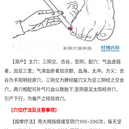
【滞产】主穴：三阴交、合谷、至阴；配穴：气血虚弱
者，加足三里；气滞血瘀者加次髎、血海、太冲。方义：合
谷为手阳明经原穴，三阴交为脾经腧穴又为足三阴经之交会
穴，两穴相配可补气行血以致胎下;至阴是足太阳经井穴，
引产下行，为催产之经验效穴。
【
穴位疗法及注意事项
】
【按摩疗法】用大拇指按揉至阴穴100~200次，每天坚