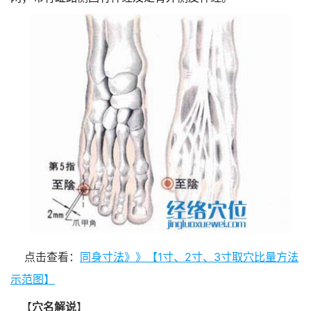
点击查看：
同身寸法》》【1寸、2寸、3寸取穴比量方法
示范图】
【
穴名解说
】