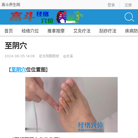
高斗养生网
登录
注册
首页
经络穴位
推拿按摩
艾灸疗法
刮痧疗法
疾病防
至阴穴
2024-06-05 14:09
足太阳膀胱经
@太溪
【
至阴穴
位位置图
】