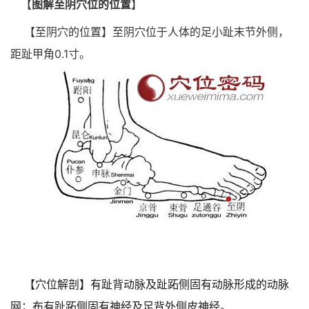
【
图解至阴穴位的位置
】
【至阴穴的位置】至阴穴位于人体的足小趾末节外侧，
距趾甲角0.1寸。
【穴位解剖】有趾背动脉及趾跖侧固有动脉形成的动脉
网；布有趾跖侧固有神经及足背外侧皮神经。