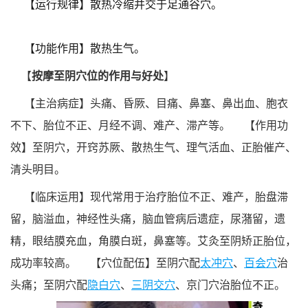
【运行规律】散热冷缩并交于足通谷穴。
【功能作用】散热生气。
【
按摩至阴穴位的作用与好处
】
【主治病症】头痛、昏厥、目痛、鼻塞、鼻出血、胞衣
不下、胎位不正、月经不调、难产、滞产等。
【作用功
效】至阴穴，开窍苏厥、散热生气、理气活血、正胎催产、
清头明目。
【临床运用】现代常用于治疗胎位不正、难产，胎盘滞
留，脑溢血，神经性头痛，脑血管病后遗症，尿潴留，遗
精，眼结膜充血，角膜白斑，鼻塞等。艾灸至阴矫正胎位，
成功率较高。
【穴位配伍】至阴穴配
太冲穴
、
百会穴
治
头痛；至阴穴配
隐白穴
、
三阴交穴
、京门穴治胎位不正。