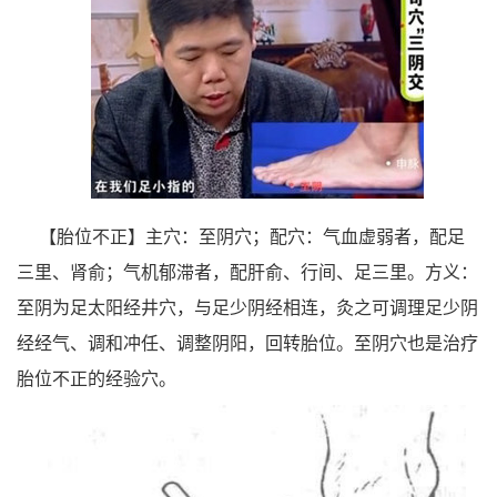
【胎位不正】主穴：至阴穴；配穴：气血虚弱者，配足
三里、肾俞；气机郁滞者，配肝俞、行间、足三里。方义：
至阴为足太阳经井穴，与足少阴经相连，灸之可调理足少阴
经经气、调和冲任、调整阴阳，回转胎位。至阴穴也是治疗
胎位不正的经验穴。