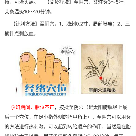
持，可治头痛。
【艾灸疗法】至阴穴，艾炷灸3～5壮，
艾条温灸10～20分钟。
【针刺方法】至阴穴，1、浅刺0.2寸，局部胀痛；2、三
棱针点刺放血。
孕妇期间，胎位不正
，按揉至阴穴（足太阳膀胱经上最
后一个穴位，在足小指外侧的指甲角上），至阴穴可以用灸
的方法进行热刺激，可以起到转胎顺产的作用，当然是在胎