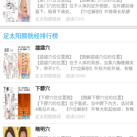
【金门穴的位置】位于人体的足外侧部，当外踝前缘
直下，骰骨下缘处。 【穴位解剖】在腓骨长肌腱
和小趾外展肌之间
足太阳膀胱经
阅读(131)
足太阳膀胱经排行榜
譩譆穴
【譩譆穴位位置图】 【图解譩譆穴位的位置】
【譩譆穴的位置】位于人体的背部，当第六胸椎棘突
下，旁开3寸。 【穴位解剖】在斜方肌外缘，有髂
肋肌；有第六肋间
足太阳膀胱经
阅读(306)
下髎穴
【下髎穴位位置图】 【图解下髎穴位的位置】
【下髎穴的位置】位于骶部，当中髎下内方，适对第
4骶后孔处。 【穴位解剖】 在臀大肌起始部；有臀
下动、静
足太阳膀胱经
阅读(298)
睛明穴