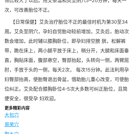
领比较大了以后。用艾条温和灸至阴穴5~20分钟，每天一
次，可改善胎位不正。
【日常保健】艾灸治疗胎位不正的最佳时机为第30至34
周。艾灸至阴穴，孕妇自觉胎动较前增加，艾灸后，胎动次
数会增加，此时辅以膝胸卧位，即孕妇排空膀 胱，松解裤
带，跪在床上，两小腿平放于床上，稍分开，大腿和床面垂
直，胸贴床面，腹部悬空，臀部抬起，头转向一侧，两臂屈
肘，手放于头的一侧，每天2次， 每次15分钟。此法利用孕
妇臀部抬高，使胎臀退出骨盆，借助胎儿重心改变，可使胎
位纠正。艾灸配合膝胸卧位4-5次大多数可纠正胎位，且简
便安全，很受孕 妇欢迎。
更多精彩内容
大包穴
周荣穴