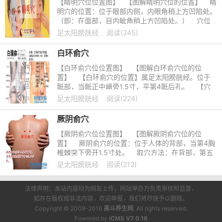
【睛明穴位位置图】 【图解睛明穴位的位置】 睛
明穴的位置：位于眼部内侧，内眼角稍上方凹陷处。
（即：在面部，目内眦角稍上方凹陷处。） 穴位
解剖
足太阳膀胱经
阅读(245)
白环俞穴
【白环俞穴位位置图】 【图解白环俞穴位的位
置】 【白环俞穴的位置】属足太阳膀胱经。位于
骶部，当骶正中嵴旁1.5寸，平第4骶后孔。 【穴
位解剖】穴下为皮肤、
足太阳膀胱经
阅读(224)
厥阴俞穴
【厥阴俞穴位位置图】 【图解厥阴俞穴位的位
置】 厥阴俞穴的位置：位于人体的背部，当第4胸
椎棘突下旁开1.5寸处。 取穴方法：在背部，第五
胸椎棘突上方，
足太阳膀胱经
阅读(212)
法律声明：本站内容均为网友上传，网站举办方负责审核和监督，
如存在版权或非法内容，欢迎举报，我们将尽快予以删除。
Copyright © 2008-2016
高斗养生网
. All rights reserved.
Powered by
iCMS V7.0.16