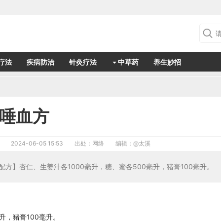
疗法
疾病防治
针灸疗法
中草药
养生妙招
唾血方
2024-06-05 15:53
出处：网络
编辑：
@太溪
配方】杏仁、生姜汁各1000毫升，糖、蜜各500毫升，猪膏100毫升。
升，猪膏100毫升。