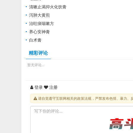
清嗽止渴抑火化饮膏
泻肺大黄煎
治吐痰喘嗽方
养心安神膏
白术膏
精彩评论
暂无评论...
登录
注册
请自觉遵守互联网相关的政策法规，严禁发布色情、暴力、