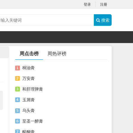
登录
注册
搜索
周点击榜
周热评榜
桐油膏
万安膏
和肝理脾膏
玉屑膏
乌头膏
至圣一醉膏
醍醐膏