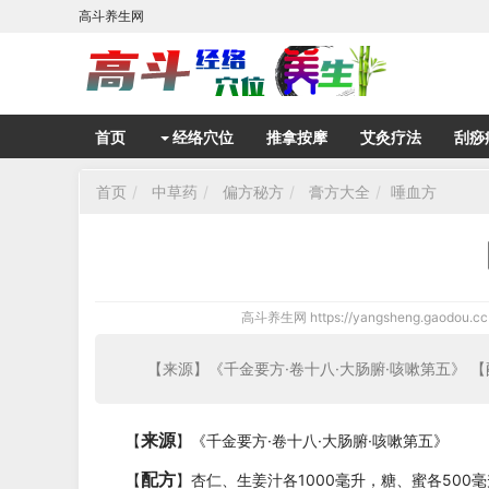
高斗养生网
首页
经络穴位
推拿按摩
艾灸疗法
刮痧
首页
中草药
偏方秘方
膏方大全
唾血方
高斗养生网
https://yangsheng.gaodou.cc
【来源】《千金要方·卷十八·大肠腑·咳嗽第五》 【
来源
【
】《千金要方·卷十八·大肠腑·咳嗽第五》
配方
【
】杏仁、生姜汁各1000毫升，糖、蜜各500毫