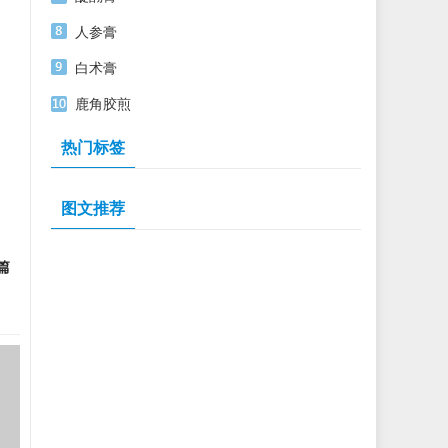
人参膏
白术膏
鹿角胶煎
热门标签
图文推荐
篇