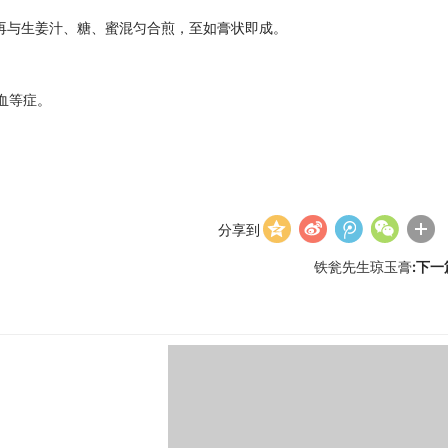
再与生姜汁、糖、蜜混匀合煎，至如膏状即成。
血等症。
分享到
铁瓮先生琼玉膏
:下一