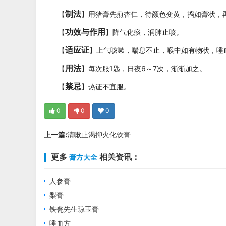
制法
【
】用猪膏先煎杏仁，待颜色变黄，捣如膏状，
功效与作用
【
】降气化痰，润肺止咳。
适应证
【
】上气咳嗽，喘息不止，喉中如有物状，唾
用法
【
】每次服1匙，日夜6～7次，渐渐加之。
禁忌
【
】热证不宜服。
0
0
0
上一篇:
清嗽止渴抑火化饮膏
更多
相关资讯：
膏方大全
人参膏
梨膏
铁瓮先生琼玉膏
唾血方