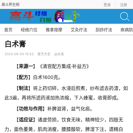
高斗养生网
登录
注册
首页
经络穴位
推拿按摩
艾灸疗法
刮痧疗法
疾病防
白术膏
2024-06-05 15:53
膏方大全
@太溪
【
来源一
】《清宫配方集成·补益方》
【
配方
】白术1600克。
【
制法
】将上药切碎，水浸后煎煮，纱布滤去药渣，如
此3遍，再将所滤药液加热浓缩，下入蜂蜜，收膏即成。
【
功效与作用
】补脾滋肾，益气化痰。
【
适应证
】诸虚劳损，饮食无味，精神短少，四肢无
力，面色萎黄，肌肉消瘦，腰膝酸软，脾湿下注，遗精白