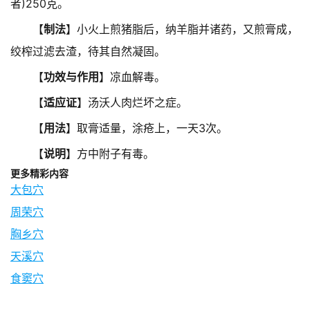
者)250克。
【
制法
】小火上煎猪脂后，纳羊脂并诸药，又煎膏成，
绞榨过滤去渣，待其自然凝固。
【
功效与作用
】凉血解毒。
【
适应证
】汤沃人肉烂坏之症。
【
用法
】取膏适量，涂疮上，一天3次。
【
说明
】方中附子有毒。
更多精彩内容
大包穴
周荣穴
胸乡穴
天溪穴
食窦穴