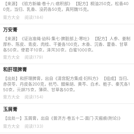
【来源】《验方新编·卷十八·痞积部》 【配方】桐油250克，松香40
0克，当归、乳香、没药各50克，真阿魏15克。
膏方大全
阅读(184)
万安膏
【来源】《证治准绳·幼科·集七·脾脏部上·寒吐》 【配方】人参、姜制
厚朴、陈皮、青皮、肉桂、干姜各100克，木香、沉香、藿香、甘草
各50克，使君子10克，泽泻30克，白蜜1000克。
膏方大全
阅读(179)
和肝理脾膏
【出处】和肝理脾膏，出自《清宫配方集成·妇科方》 【组成】当归、
赤茯苓、丹皮各200克，杭芍、醋柴胡、黄芩、白术、栀子、秦艽各1
50克，元胡75克，薄荷、甘草各50克。
膏方大全
阅读(154)
玉屑膏
【出处一】玉屑膏，出自《普济方·卷五十二·面门·灭瘢痕(附论)》
膏方大全
阅读(133)