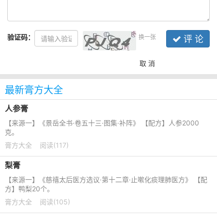
验证码：
换一张
评 论
取 消
最新膏方大全
人参膏
【来源一】《景岳全书·卷五十三·图集·补阵》 【配方】人参2000
克。
膏方大全
阅读(117)
梨膏
【来源一】《慈禧太后医方选议·第十二章·止嗽化痰理肺医方》 【配
方】鸭梨20个。
膏方大全
阅读(105)