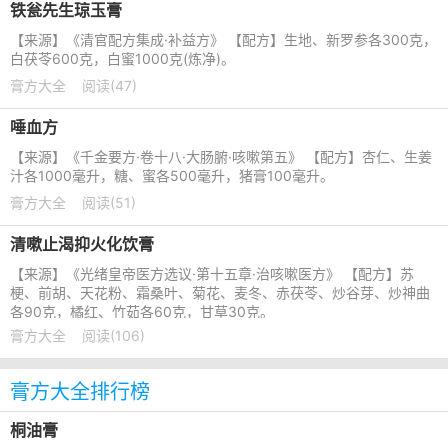
铁瓮先生琼玉膏
【来源】《清官配方集成·补益方》 【配方】生地、新罗参各300克，
白茯苓600克，白蜜1000克(炼净)。
膏方大全
阅读(47)
唾血方
【来源】《千金要方·卷十八·大肠腑·咳嗽第五》 【配方】杏仁、生姜
汁各1000毫升，糖、蜜各500毫升，猪膏100毫升。
膏方大全
阅读(51)
清嗽止渴抑火化饮膏
【来源】《光绪皇帝医方选议·第十五章·治咳嗽医方》 【配方】苏
梗、前胡、天花粉、霜桑叶、菊花、麦冬、赤茯苓、炒谷芽、炒神曲
各90克，橘红、竹茹各60克，甘草30克。
膏方大全
阅读(106)
膏方大全排行榜
桐油膏