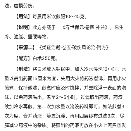
浊，虚损劳伤。
【
用法
】每晨用米饮煎服10～15克。
【
说明
】此方亦载于：《寿世保元·卷四·补益》。忌生
冷、油腻、坚硬等物。
【
来源二
】《类证治裁·卷五·破伤风论治·附方》
【
配方
】白术250克。
【
制法
】将白术放入铜锅中，加入冷水浸泡12小时，水
量以高出药面15厘米为宜，先用大火将药液煮沸，再用小火
煎煮，保持微沸，煎煮时应及时搅拌，并去除浮于表面的泡
沫，以免药液溢出，煮至2～5小时，过滤取出药液，药渣
续加冷水再煎。第二次加水量以淹没药料即可，如法煎煮3
次为度，合并药液，静置沉淀，再用四层纱布过滤3次，尽
艟减少药液中的杂质。将煎出的药液再放在小火上煎煮蒸发