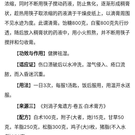
浓缩，同时不断用筷子搅动药液，防止焦化，逐渐形成稠膏
状，趁热用筷子取浓缩的药液滴于干燥皮纸上，以滴膏周围
不见水迹为度。此谓清膏。饴糖800克，白蜜800克先行炒
透，随后放入稠膏状的药液中，用小火煎熬，并不断用筷子
搅拌和匀收膏。
【
功效与作用
】健脾祛湿。
【
适应证
】伤口溃破后以水冲洗，湿气侵入、疮口流
脓，而入昏迷沉重。
【
用法
】一日3次，每服1汤匙，饭后服用，用温开水送
服。
【
来源三
】《刘涓子鬼遗方·卷五·白术膏方》
【
配方
】白术100克，附子(大者，炮)15克，甘草50
克，羊脂250克，松脂300克，鸡子(大)l枚，猪脂(不入水