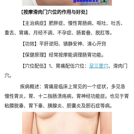
【
按摩滑肉门穴位的作用与好处
】
【主治病症】肥胖症、慢性胃肠病、呕吐、吐舌、
重舌、胃痛、月经不调、不孕症、肠套叠、脱肛等。
【功效】平肝逆阳、镇静安神、清心开窍
【保健原理】经常按摩能调理肠胃功能。
【穴位配伍】1、胃痛配伍穴位：
足三里穴
、滑肉门
穴。
疾病概述：胃痛是临床上常见的一个症状，多见急
慢性胃炎，胃、十二指肠溃疡病，胃神经功能症。也见于胃
粘膜脱垂、胃下垂、胰腺炎、胆囊炎及胆石症等病。