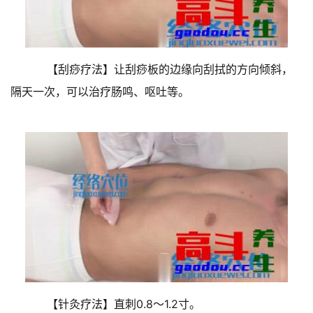
【刮痧疗法】让刮痧板的边缘向刮拭的方向倾斜，
隔天一次，可以治疗肠鸣、呕吐等。
【针灸疗法】直刺0.8～1.2寸。