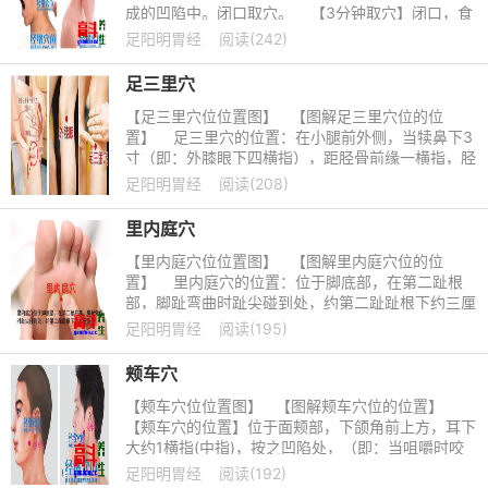
成的凹陷中。闭口取穴。 【3分钟取穴】闭口，食
指、中指并拢，食
足阳明胃经
阅读(242)
足三里穴
【足三里穴位位置图】 【图解足三里穴位的位
置】 足三里穴的位置：在小腿前外侧，当犊鼻下3
寸（即：外膝眼下四横指），距胫骨前缘一横指，胫
骨前肌上。 &
足阳明胃经
阅读(208)
里内庭穴
【里内庭穴位位置图】 【图解里内庭穴位的位
置】 里内庭穴的位置：位于脚底部，在第二趾根
部，脚趾弯曲时趾尖碰到处，约第二趾趾根下约三厘
米处。
足阳明胃经
阅读(195)
颊车穴
【颊车穴位位置图】 【图解颊车穴位的位置】
【颊车穴的位置】位于面颊部，下颌角前上方，耳下
大约1横指(中指)，按之凹陷处，（即：当咀嚼时咬
肌隆起最高点处）左右各一。取该穴
足阳明胃经
阅读(192)