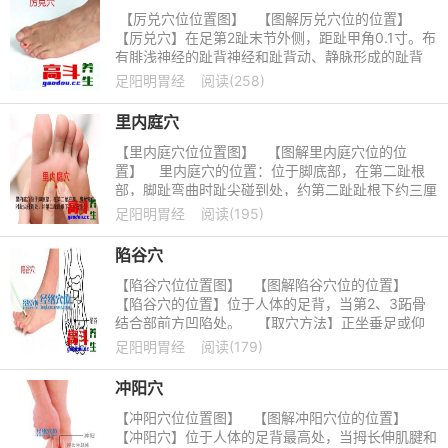
【厉兑穴位位置图】 【图解厉兑穴位的位置】
【厉兑穴】在足第2趾末节外侧，距趾甲角0.1寸。布
有腓浅神经的趾背神经和趾背动、静脉形成的趾背
动、静脉网。 &nb
足阳明胃经
阅读(258)
里内庭穴
【里内庭穴位位置图】 【图解里内庭穴位的位
置】 里内庭穴的位置：位于脚底部，在第二趾根
部，脚趾弯曲时趾尖碰到处，约第二趾趾根下约三厘
米处。
足阳明胃经
阅读(195)
陷谷穴
【陷谷穴位位置图】 【图解陷谷穴位的位置】
【陷谷穴的位置】位于人体的足背，当第2、3跖骨
结合部前方凹陷处。 【取穴方法】正坐垂足或仰
卧位，在第二、三跖
足阳明胃经
阅读(179)
冲阳穴
【冲阳穴位位置图】 【图解冲阳穴位的位置】
【冲阳穴】位于人体的足背最高处，当拇长伸肌腱和