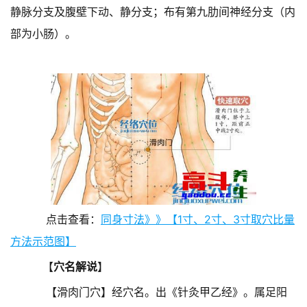
静脉分支及腹壁下动、静分支；布有第九肋间神经分支（内
部为小肠）。
点击查看：
同身寸法》》【1寸、2寸、3寸取穴比量
方法示范图】
【
穴名解说
】
【滑肉门穴】经穴名。出《针灸甲乙经》。属足阳