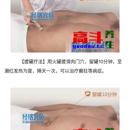
【拔罐疗法】用火罐拔滑肉门穴，留罐10分钟，至
潮红发热为度，隔天一次，可以治疗癫狂等病症。