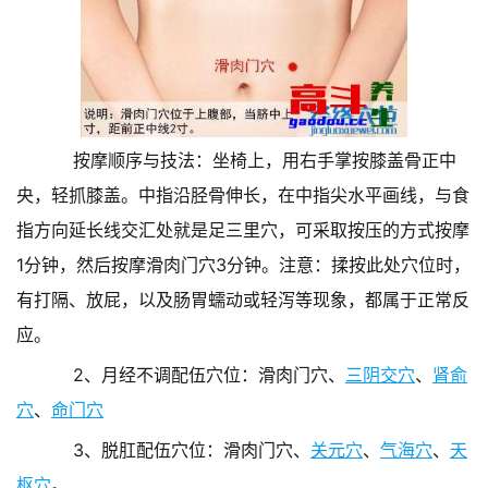
按摩顺序与技法：坐椅上，用右手掌按膝盖骨正中
央，轻抓膝盖。中指沿胫骨伸长，在中指尖水平画线，与食
指方向延长线交汇处就是足三里穴，可采取按压的方式按摩
1分钟，然后按摩滑肉门穴3分钟。注意：揉按此处穴位时，
有打隔、放屁，以及肠胃蠕动或轻泻等现象，都属于正常反
应。
2、月经不调配伍穴位：滑肉门穴、
三阴交穴
、
肾俞
穴
、
命门穴
3、脱肛配伍穴位：滑肉门穴、
关元穴
、
气海穴
、
天
枢穴
。