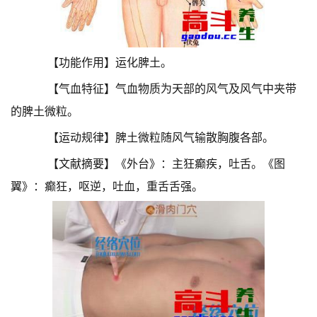
【功能作用】运化脾土。
【气血特征】气血物质为天部的风气及风气中夹带
的脾土微粒。
【运动规律】脾土微粒随风气输散胸腹各部。
【文献摘要】《外台》：主狂癫疾，吐舌。《图
翼》：癫狂，呕逆，吐血，重舌舌强。