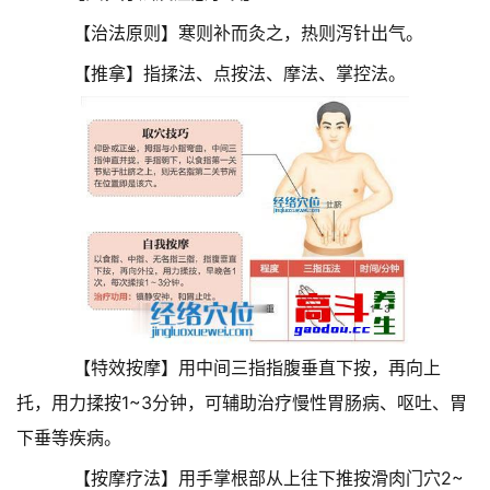
【治法原则】寒则补而灸之，热则泻针出气。
【推拿】指揉法、点按法、摩法、掌控法。
【特效按摩】用中间三指指腹垂直下按，再向上
托，用力揉按1~3分钟，可辅助治疗慢性胃肠病、呕吐、胃
下垂等疾病。
【按摩疗法】用手掌根部从上往下推按滑肉门穴2~