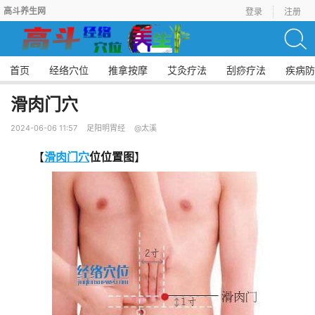
高斗养生网
登录
注册
首页
经络穴位
推拿按摩
艾灸疗法
刮痧疗法
疾病防
滑肉门穴
2024-06-06 11:57
足阳明胃经
@太溪
【
滑肉门穴
位位置图
】