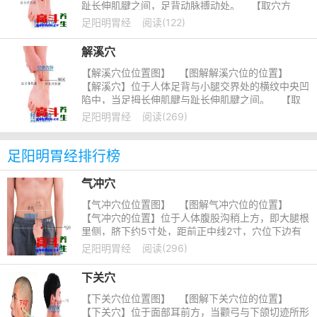
趾长伸肌腱之间，足背动脉搏动处。 【取穴方
法】正坐垂或仰卧位
足阳明胃经
阅读(122)
解溪穴
【解溪穴位位置图】 【图解解溪穴位的位置】
【解溪穴】位于人体足背与小腿交界处的横纹中央凹
陷中，当足拇长伸肌腱与趾长伸肌腱之间。 【取
穴方法】取该穴道
足阳明胃经
阅读(269)
足阳明胃经排行榜
气冲穴
【气冲穴位位置图】 【图解气冲穴位的位置】
【气冲穴的位置】位于人体腹股沟稍上方，即大腿根
里侧，脐下约5寸处，距前正中线2寸，穴位下边有
一根跳动的动脉，即腹股沟动脉。&nb
足阳明胃经
阅读(296)
下关穴
【下关穴位位置图】 【图解下关穴位的位置】
【下关穴】位于面部耳前方，当颧弓与下颌切迹所形