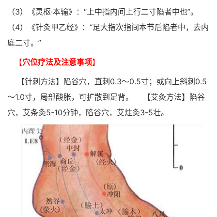
（3）《灵枢·本输》：“上中指内间上行二寸陷者中也”。
（4）《针灸甲乙经》：“足大指次指间本节后陷者中，去内
庭二寸。”
【
穴位疗法及注意事项
】
【针刺方法】陷谷穴，直刺0.3～0.5寸；或向上斜刺0.5
～1.0寸，局部酸胀，可扩散到足背。
【艾灸方法】陷谷
穴，艾条灸5-10分钟，陷谷穴，艾炷灸3-5壮。