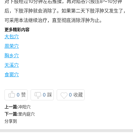
对下肢经过10分钟左右推揉，再对陷谷穴按压8～10分钟
后，下肢浮肿就会消除了。如果第二天下肢浮肿又发生了，
可采用本法继续治疗，直至彻底消除浮肿为止。
更多精彩内容
大包穴
周荣穴
胸乡穴
天溪穴
食窦穴
0
赞
0
踩
0
收藏
上一篇:
冲阳穴
下一篇:
里内庭穴
分享到