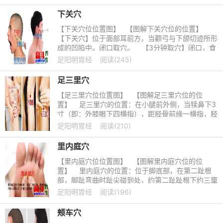
下关穴
【下关穴位位置图】 【图解下关穴位的位置】
【下关穴】位于面部耳前方，当颧弓与下颌切迹所形
成的凹陷中。闭口取穴。 【3分钟取穴】闭口，食
指、中指并拢，食
足阳明胃经
阅读(245)
足三里穴
【足三里穴位位置图】 【图解足三里穴位的位
置】 足三里穴的位置：在小腿前外侧，当犊鼻下3
寸（即：外膝眼下四横指），距胫骨前缘一横指，胫
骨前肌上。 &
足阳明胃经
阅读(210)
里内庭穴
【里内庭穴位位置图】 【图解里内庭穴位的位
置】 里内庭穴的位置：位于脚底部，在第二趾根
部，脚趾弯曲时趾尖碰到处，约第二趾趾根下约三厘
米处。
足阳明胃经
阅读(196)
颊车穴