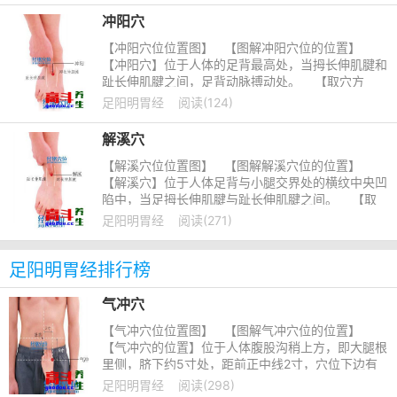
冲阳穴
【冲阳穴位位置图】 【图解冲阳穴位的位置】
【冲阳穴】位于人体的足背最高处，当拇长伸肌腱和
趾长伸肌腱之间，足背动脉搏动处。 【取穴方
法】正坐垂或仰卧位
足阳明胃经
阅读(124)
解溪穴
【解溪穴位位置图】 【图解解溪穴位的位置】
【解溪穴】位于人体足背与小腿交界处的横纹中央凹
陷中，当足拇长伸肌腱与趾长伸肌腱之间。 【取
穴方法】取该穴道
足阳明胃经
阅读(271)
足阳明胃经排行榜
气冲穴
【气冲穴位位置图】 【图解气冲穴位的位置】
【气冲穴的位置】位于人体腹股沟稍上方，即大腿根
里侧，脐下约5寸处，距前正中线2寸，穴位下边有
一根跳动的动脉，即腹股沟动脉。&nb
足阳明胃经
阅读(298)