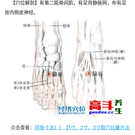
【穴位解剖】有第二跖骨间肌，有足背静脉网，布有足
背内侧皮神经。
点击查看：
同身寸法》》【1寸、2寸、3寸取穴比量方法