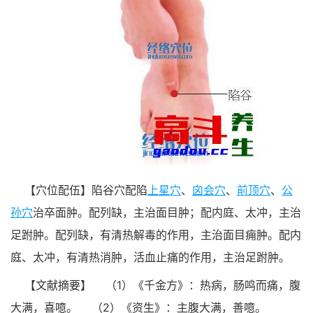
【穴位配伍】陷谷穴配陷
上星穴
、
囟会穴
、
前顶穴
、
公
孙穴
治卒面肿。配列缺，主治面目肿；配内庭、太冲，主治
足跗肿。配列缺，有清热解毒的作用，主治面目痈肿。配内
庭、太冲，有清热消肿，活血止痛的作用，主治足跗肿。
【文献摘要】
（1）《千金方》：热病，肠鸣而痛，腹
大满，喜噫。
（2）《资生》：主腹大满，善噫。