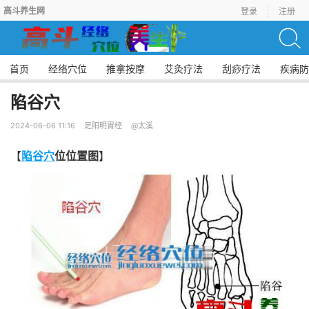
高斗养生网
登录
注册
首页
经络穴位
推拿按摩
艾灸疗法
刮痧疗法
疾病防
陷谷穴
2024-06-06 11:16
足阳明胃经
@太溪
【
陷谷穴
位位置图
】