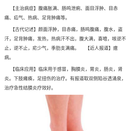
【主治病症】腹痛胀满、肠鸣泄痢、面目浮肿、目赤
痛、疝气、热病、足背肿痛等。
【古代记述】颜面浮肿，目赤痛，肠鸣腹痛，腹水，盗
汗，足背肿痛，发热，热病汗不出，腹大满，喜噫，咳逆不
止，逆不止，疟少气，季肋支满痛。
【近人报道】癔
病。
【临床应用】临床用于感冒，胸膜炎，胃炎，肠炎，肾
炎。下肢瘫痪，足扭伤的治疗。有报道取双侧陷谷透涌泉，
治疗急性结膜炎疗效好。