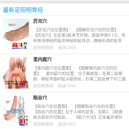
最新足阳明胃经
厉兑穴
【厉兑穴位位置图】 【图解厉兑穴位的位置】
【厉兑穴】在足第2趾末节外侧，距趾甲角0.1寸。布
有腓浅神经的趾背神经和趾背动、静脉形成的趾背
动、静脉网。 &nb
足阳明胃经
阅读(260)
里内庭穴
【里内庭穴位位置图】 【图解里内庭穴位的位
置】 里内庭穴的位置：位于脚底部，在第二趾根
部，脚趾弯曲时趾尖碰到处，约第二趾趾根下约三厘
米处。
足阳明胃经
阅读(196)
陷谷穴
【陷谷穴位位置图】 【图解陷谷穴位的位置】
【陷谷穴的位置】位于人体的足背，当第2、3跖骨
结合部前方凹陷处。 【取穴方法】正坐垂足或仰
卧位，在第二、三跖
足阳明胃经
阅读(182)