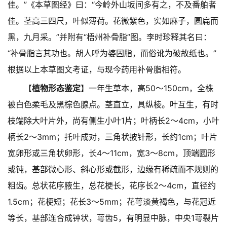
佳。”《本草图经》曰：“今岭外山坂间多有之，不及番舶者
佳。茎高三四尺，叶似薄荷。花微紫色，实如麻子，圆扁而
黑，九月采。”并附有“梧州补骨脂”图。李时珍释其名曰：
“补骨脂言其功也。胡人呼为婆固脂，而俗讹为破故纸也。”
根据以上本草图文考证，与现今药用补骨脂相符。
【
植物形态鉴定
】一年生草本，高50～150cm，全株
被白色柔毛及黑棕色腺点。茎直立，具纵棱。叶互生，有时
枝端除大叶片外，尚有侧生小叶1片；叶柄长2～4cm，小叶
柄长2～3mm；托叶成对，三角状披针形，长约1cm；叶片
宽卵形或三角状卵形，长4～11cm，宽3～8cm，顶端圆形
或钝，基部微心形、斜心形或截形，边缘有稀疏而不规则的
粗齿。总状花序腋生，总花梗长，花序长2～4cm，直径约
1.5cm；花梗短；花长3～5mm；花萼淡黄褐色，与花冠近
等长，基部连合成钟状，萼齿5，有明显中脉，中央1萼裂片