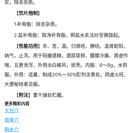
实，除去杂质。
【
饮片炮制
】
1.补骨脂：除去杂质。
2.盐补骨脂：取净补骨脂，照盐水炙法炒至微鼓起。
【
性能功用
】辛、苦，温。归肾经、脾经。温肾助阳，
纳气，止泻。用于阳痿遗精，遗尿尿频，腰膝冷痛，肾虚作
喘，五更泄泻，外用治白癜风，斑秃。内服：6～9g，水煎
服。外用：适量，制成20%～30%酊剂涂患处。阴虚火旺、
大便秘结者忌服。
【
附注
】置干燥处贮藏。
更多精彩内容
大包穴
周荣穴
胸乡穴