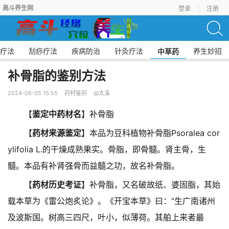
高斗养生网
登录
注册
疗法
刮痧疗法
疾病防治
针灸疗法
养生妙招
中草药
补骨脂的鉴别方法
2024-06-05 15:55
药材鉴别
@太溪
【
鉴定中药材名
】补骨脂
【
药材来源鉴定
】本品为豆科植物补骨脂Psoralea cor
ylifolia L.的干燥成熟果实。骨脂，即骨髓。肾主骨，生
髓。本品有补肾强骨而益髓之功，故名补骨脂。
【
药材历史考证
】补骨脂，又名破故纸、婆固脂，其始
载本草为《雷公炮炙论》。《开宝本草》曰：“生广南诸州
及波斯国。树高三四尺，叶小，似薄荷。其舶上来者最