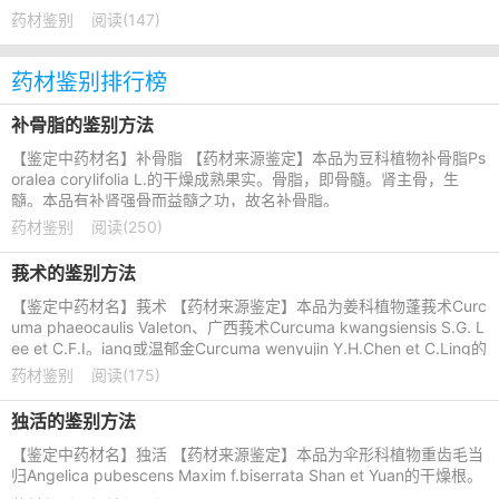
药材鉴别
阅读(147)
药材鉴别排行榜
补骨脂的鉴别方法
【鉴定中药材名】补骨脂 【药材来源鉴定】本品为豆科植物补骨脂Ps
oralea corylifolia L.的干燥成熟果实。骨脂，即骨髓。肾主骨，生
髓。本品有补肾强骨而益髓之功，故名补骨脂。
药材鉴别
阅读(250)
莪术的鉴别方法
【鉴定中药材名】莪术 【药材来源鉴定】本品为姜科植物蓬莪术Curc
uma phaeocaulis Valeton、广西莪术Curcuma kwangsiensis S.G. L
ee et C.F.I。iang或温郁金Curcuma wenyujin Y.H.Chen et C.Ling的
干燥根茎。后者习称
药材鉴别
阅读(175)
独活的鉴别方法
【鉴定中药材名】独活 【药材来源鉴定】本品为伞形科植物重齿毛当
归Angelica pubescens Maxim f.biserrata Shan et Yuan的干燥根。