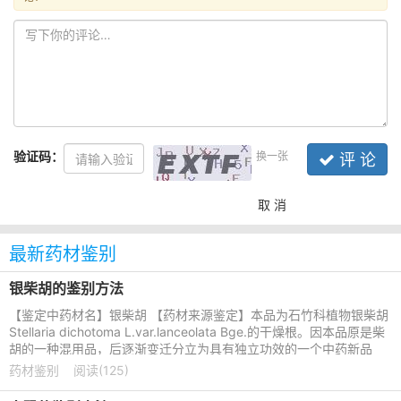
验证码：
换一张
评 论
取 消
最新药材鉴别
银柴胡的鉴别方法
【鉴定中药材名】银柴胡 【药材来源鉴定】本品为石竹科植物银柴胡
Stellaria dichotoma L.var.lanceolata Bge.的干燥根。因本品原是柴
胡的一种混用品，后逐渐变迁分立为具有独立功效的一个中药新品
种，其根白色如银，
药材鉴别
阅读(125)