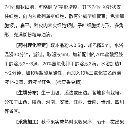
为1列栅状细胞，壁略倒“V”字形增厚，其下为1列哑铃状支
柱细胞，向内为数列薄壁细胞，散有外韧型维管束；色素细
胞1列，扁平。种皮内表皮细胞1列。子叶细胞类方形、多角
形，充满糊粉粒与油滴。
【
药材理化鉴定
】取本品粉末0.5g，加乙醇5ml，水浴
温浸30分钟，滤过。取滤液1ml，加新配制的70%盐酸羟胺
甲醇溶液2～3滴，20%氢氧化钾甲醇溶液2滴，水浴加热1
～2分钟，加10%盐酸至酸性，再加入10%三氯化铁乙醇溶
液1～2滴，溶液呈红色。(检查香豆精)
【
生境分布
】生于山坡、溪边或田边。各地多有栽培。
分布于山西、陕西、河南、安徽、江西、云南、贵州、四川
等省区。
【
采集加工
】秋季果实成熟时采收果序，晒干，搓出果