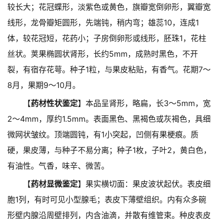
较长大；花冠蝶形，淡紫色或黄色，旗瓣宽倒卵形，翼瓣宽
线形，龙骨瓣矩圆形，先端钝，稍内弯；雄蕊10，连成1
体，较花冠短，花药小；子房倒卵形或线形，胚珠1，花柱
丝状。荚果椭圆状肾形，长约5mm，成熟时黑色，不开
裂，有宿存花萼。种子1粒，与果皮粘贴，有香气。花期7～
8月，果期9～10月。
【
药材性状鉴定
】本品呈肾形，略扁，长3～5mm，宽
2～4mm，厚约1.5mm。表面黑色、黑褐色或灰褐色，具细
微网状皱纹。顶端圆钝，有1小突起，凹侧有果梗痕。质
硬，果皮薄，与种子不易分离；种子1枚，子叶2，黄白色，
有油性。气香，味辛、微苦。
【
药材显微鉴定
】果实横切面：果皮波状起伏。表皮细
胞1列，有时可见小型腺毛；表皮下薄壁组织。内有众多碗
形壁内腺沿周壁排列，内含油滴，并散有维管束。种皮表皮