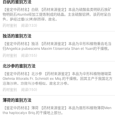
白矾的鉴别方法
【鉴定中药材名】白矾 【药材来源鉴定】本品为硫酸盐类明矾石族矿
物明矾石Alunite经加工提炼制成的结晶。主含硫酸铝钾。该药材呈白
色，是经过燔(火烤)制而得，故名。
药材鉴别
阅读(133)
独活的鉴别方法
【鉴定中药材名】独活 【药材来源鉴定】本品为伞形科植物重齿毛当
归Angelica pubescens Maxim f.biserrata Shan et Yuan的干燥根。
药材鉴别
阅读(155)
北沙参的鉴别方法
【鉴定中药材名】北沙参 【药材来源鉴定】本品为伞形科植物珊瑚菜
Glehnia littoralis Fr. Schmidt ex Miq.的干燥根。因其主产于我国北方
沿海沙地，功效与沙参相似，故名北沙参。
药材鉴别
阅读(150)
薄荷的鉴别方法
【鉴定中药材名】薄荷 【药材来源鉴定】本品为唇形科植物薄荷Men
tha haplocalyx Briq.的干燥地上部分。