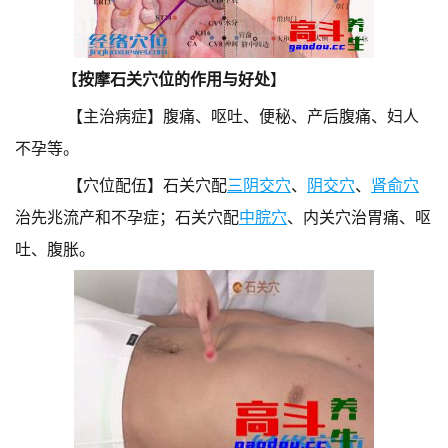
【
按摩石关穴位的作用与好处
】
【主治病症】腹痛、呕吐、便秘、产后腹痛、妇人
不孕等。
【穴位配伍】石关穴配
三阴交穴
、
阴交穴
、
肾俞穴
治先兆流产和不孕症；石关穴配
中脘穴
、内关穴治胃痛、呕
吐、腹胀。