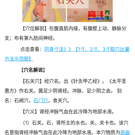
【穴位解剖】在腹直肌内缘，有腹壁上动、静脉分
支；布有第九肋间神经。
点击查看：
同身寸法》》【1寸、2寸、3寸取穴比量
方法示范图】
【
穴名解说
】
【石关穴】经穴名。出《针灸甲乙经》。《太平圣
惠方》作右关。属足少阴肾经。冲脉、足少阴之会。 别
名：石阙穴，
石门穴
，食关穴。
【穴义】肾经冲脉气血在此冷降为地部水液。
（1）石关。石，肾所主的水也。关，关卡也。该穴
名意指肾经冲脉气血在此冷降为地部水液。本穴物质为
商曲