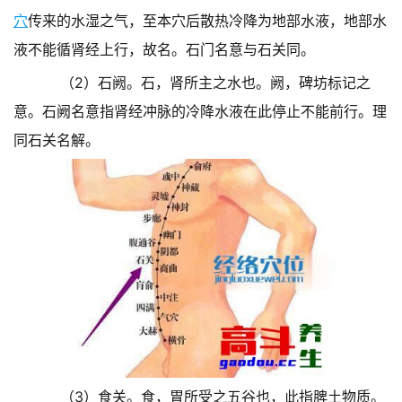
穴
传来的水湿之气，至本穴后散热冷降为地部水液，地部水
液不能循肾经上行，故名。石门名意与石关同。
（2）石阙。石，肾所主之水也。阙，碑坊标记之
意。石阙名意指肾经冲脉的冷降水液在此停止不能前行。理
同石关名解。
（3）食关。食，胃所受之五谷也，此指脾土物质。