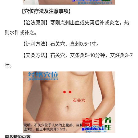
【
穴位疗法及注意事项
】
【治法原则】寒则点刺出血或先泻后补或灸之，热
则水针或补之。
【针刺方法】石关穴，直刺0.5-1寸。
【艾灸方法】石关穴，艾条灸5-10分钟，艾炷灸3-7
壮。
更多精彩内容