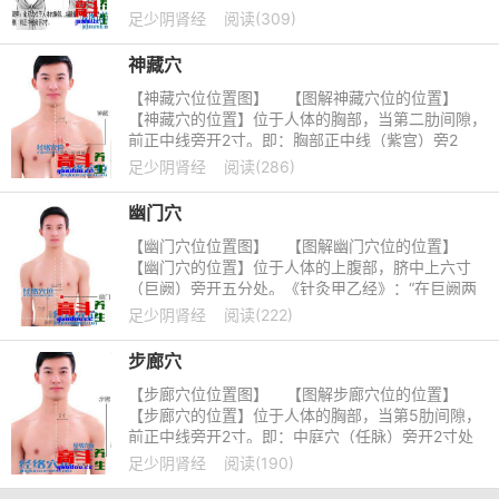
陷处。
足少阴肾经
阅读(309)
神藏穴
【神藏穴位位置图】 【图解神藏穴位的位置】
【神藏穴的位置】位于人体的胸部，当第二肋间隙，
前正中线旁开2寸。即：胸部正中线（紫宫）旁2
寸，第二肋间隙凹陷处。《循经考穴
足少阴肾经
阅读(286)
幽门穴
【幽门穴位位置图】 【图解幽门穴位的位置】
【幽门穴的位置】位于人体的上腹部，脐中上六寸
（巨阙）旁开五分处。《针灸甲乙经》：“在巨阙两
傍各五分陷者中”。
足少阴肾经
阅读(222)
步廊穴
【步廊穴位位置图】 【图解步廊穴位的位置】
【步廊穴的位置】位于人体的胸部，当第5肋间隙，
前正中线旁开2寸。即：中庭穴（任脉）旁开2寸处
取穴。
足少阴肾经
阅读(190)