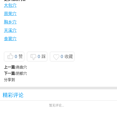
大包穴
周荣穴
胸乡穴
天溪穴
食窦穴
0
赞
0
踩
0
收藏
上一篇:
商曲穴
下一篇:
阴都穴
分享到
精彩评论
暂无评论...