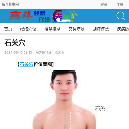
高斗养生网
登录
注册
首页
经络穴位
推拿按摩
艾灸疗法
刮痧疗法
疾病防
石关穴
2024-06-13 09:13
足少阴肾经
@太溪
【
石关穴
位位置图
】