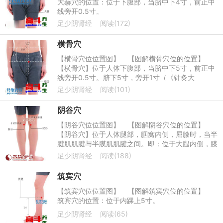
大赫穴的位置：位于下腹部，当脐中下4寸，前正中
线旁开0.5寸。
足少阴肾经
阅读(172)
横骨穴
【横骨穴位位置图】 【图解横骨穴位的位置】
【横骨穴】位于人体下腹部，当脐中下5寸，前正中
线旁开0.5寸。脐下5寸，旁开1寸（《针灸大
成》）；脐下5寸，旁开1.5寸（《针灸资
足少阴肾经
阅读(101)
阴谷穴
【阴谷穴位位置图】 【图解阴谷穴位的位置】
【阴谷穴】位于人体腿部，腘窝内侧，屈膝时，当半
腱肌肌腱与半膜肌肌腱之间。即：位于大腿内侧，膝
盖关节内侧5厘米左右上方的穴道
足少阴肾经
阅读(188)
筑宾穴
【筑宾穴位位置图】 【图解筑宾穴位的位置】
筑宾穴的位置：位于内踝上5寸。
足少阴肾经
阅读(65)