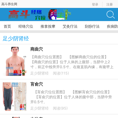
高斗养生网
登录
注册
首页
经络穴位
推拿按摩
艾灸疗法
刮痧疗法
疾病防
足少阴肾经
商曲穴
【商曲穴位位置图】 【图解商曲穴位的位置】
【商曲穴的位置】位于人体的上腹部，当脐中上2
寸，前正中线旁开0.5寸。在腹直肌内缘，有腹壁上
下动、静脉分支；布有第九肋间神经
足少阴肾经
阅读(115)
肓俞穴
【肓俞穴位位置图】 【图解肓俞穴位的位置】
【肓俞穴的位置】位于人体的腹中部，当脐中旁
开0.5寸。
足少阴肾经
阅读(95)